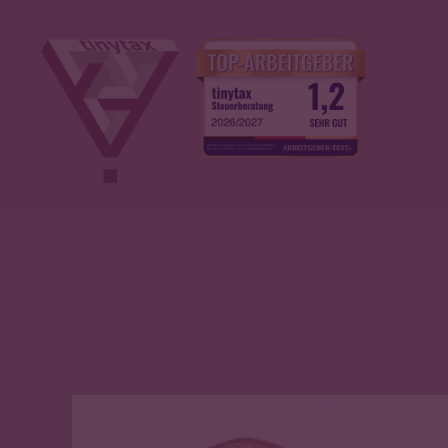
› Jetzt durchsuchen!
AKTUELLES
▾
ÜBER