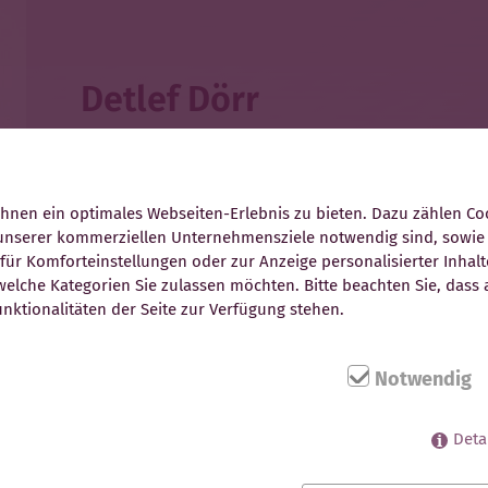
Detlef Dörr
Geschäftsführer
Steuerberater, Fachberater für Unternehmensn
nen ein optimales Webseiten-Erlebnis zu bieten. Dazu zählen Cook
 unserer kommerziellen Unternehmensziele notwendig sind, sowie s
August-Bebel-Straße 6
ür Komforteinstellungen oder zur Anzeige personalisierter Inhalt
07639 Bad Klosterlausnitz
elche Kategorien Sie zulassen möchten. Bitte beachten Sie, dass a
nktionalitäten der Seite zur Verfügung stehen.
Telefon +49 36601 925544
E-Mail dd@tinytax.de
Notwendig
Deta