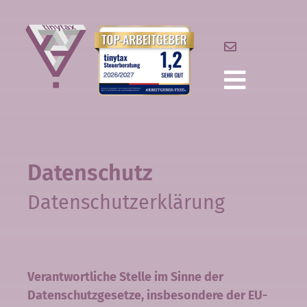
› Jetzt durchsuchen!
▾
AKTUELLES
ÜBER
Datenschutz
UNS
Datenschutzerklärung
▾
LEISTUNGEN
KARRIERE
Verantwortliche Stelle im Sinne der
Datenschutzgesetze, insbesondere der EU-