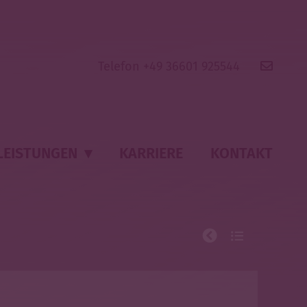
Telefon +49 36601 925544
LEISTUNGEN
▾
KARRIERE
KONTAKT