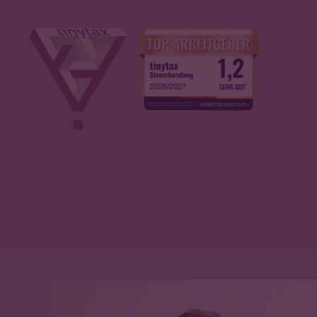
› Jetzt durchsuchen!
AKTUELLES
▾
ÜBER