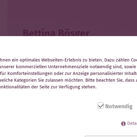
Bettina Bösger
Steuerfachangestellte
nen ein optimales Webseiten-Erlebnis zu bieten. Dazu zählen Cook
Finanzbuchhaltung
 unserer kommerziellen Unternehmensziele notwendig sind, sowie s
ür Komforteinstellungen oder zur Anzeige personalisierter Inhalt
August-Bebel-Straße 6
elche Kategorien Sie zulassen möchten. Bitte beachten Sie, dass a
07639 Bad Klosterlausnitz
nktionalitäten der Seite zur Verfügung stehen.
E-Mail bb@tinytax.de
Notwendig
Deta